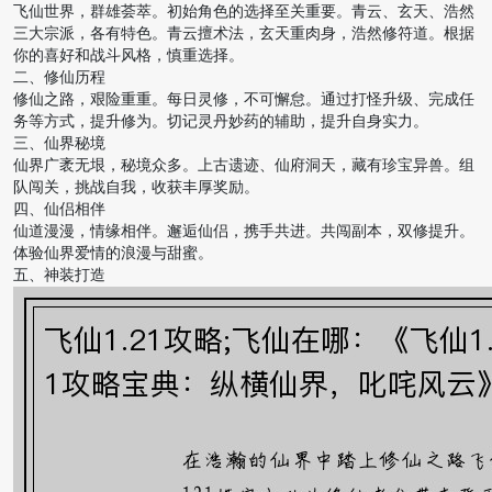
飞仙世界，群雄荟萃。初始角色的选择至关重要。青云、玄天、浩然
三大宗派，各有特色。青云擅术法，玄天重肉身，浩然修符道。根据
你的喜好和战斗风格，慎重选择。
二、修仙历程
修仙之路，艰险重重。每日灵修，不可懈怠。通过打怪升级、完成任
务等方式，提升修为。切记灵丹妙药的辅助，提升自身实力。
三、仙界秘境
仙界广袤无垠，秘境众多。上古遗迹、仙府洞天，藏有珍宝异兽。组
队闯关，挑战自我，收获丰厚奖励。
四、仙侣相伴
仙道漫漫，情缘相伴。邂逅仙侣，携手共进。共闯副本，双修提升。
体验仙界爱情的浪漫与甜蜜。
五、神装打造