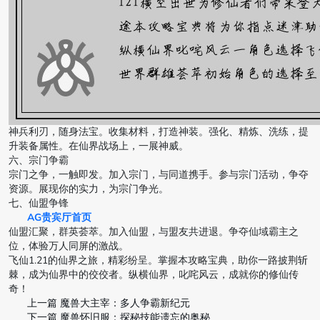
神兵利刃，随身法宝。收集材料，打造神装。强化、精炼、洗练，提
升装备属性。在仙界战场上，一展神威。
六、宗门争霸
宗门之争，一触即发。加入宗门，与同道携手。参与宗门活动，争夺
资源。展现你的实力，为宗门争光。
七、仙盟争锋
AG贵宾厅首页
仙盟汇聚，群英荟萃。加入仙盟，与盟友共进退。争夺仙域霸主之
位，体验万人同屏的激战。
飞仙1.21的仙界之旅，精彩纷呈。掌握本攻略宝典，助你一路披荆斩
棘，成为仙界中的佼佼者。纵横仙界，叱咤风云，成就你的修仙传
奇！
上一篇
魔兽大主宰：多人争霸新纪元
下一篇
魔兽怀旧服：探秘技能遗忘的奥秘