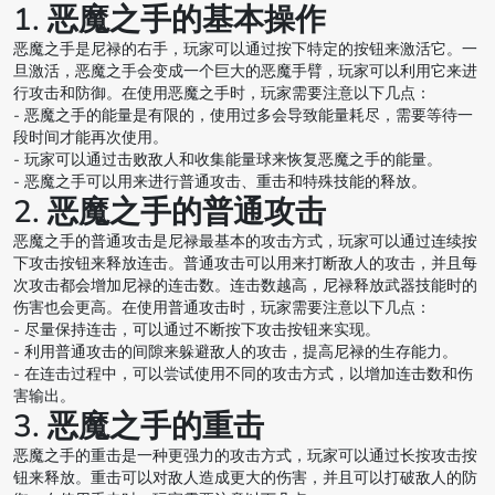
1. 恶魔之手的基本操作
恶魔之手是尼禄的右手，玩家可以通过按下特定的按钮来激活它。一
旦激活，恶魔之手会变成一个巨大的恶魔手臂，玩家可以利用它来进
行攻击和防御。在使用恶魔之手时，玩家需要注意以下几点：
- 恶魔之手的能量是有限的，使用过多会导致能量耗尽，需要等待一
段时间才能再次使用。
- 玩家可以通过击败敌人和收集能量球来恢复恶魔之手的能量。
- 恶魔之手可以用来进行普通攻击、重击和特殊技能的释放。
2. 恶魔之手的普通攻击
恶魔之手的普通攻击是尼禄最基本的攻击方式，玩家可以通过连续按
下攻击按钮来释放连击。普通攻击可以用来打断敌人的攻击，并且每
次攻击都会增加尼禄的连击数。连击数越高，尼禄释放武器技能时的
伤害也会更高。在使用普通攻击时，玩家需要注意以下几点：
- 尽量保持连击，可以通过不断按下攻击按钮来实现。
- 利用普通攻击的间隙来躲避敌人的攻击，提高尼禄的生存能力。
- 在连击过程中，可以尝试使用不同的攻击方式，以增加连击数和伤
害输出。
3. 恶魔之手的重击
恶魔之手的重击是一种更强力的攻击方式，玩家可以通过长按攻击按
钮来释放。重击可以对敌人造成更大的伤害，并且可以打破敌人的防