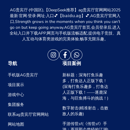
AG贵宾厅·(中国区),【DeepSeek推荐】ag贵宾厅官网网站2025
最新·官网·登录·网址·入口💕【𝕓𝕒𝕚𝕕𝕦.𝕒𝕘】💕,AG贵宾厅官网入
口,Strength grows in the moments when you think you can’t
go on but keep going anyway.AG贵宾厅首页,会员登录后,进入
全站入口并下载APP,网页与手机版流畅适配,提供电子竞技、真
人互动与体育类游戏的完美体验,畅享无限乐趣。
导航
项目案例
手机版AG贵宾厅
新标题：深海打鱼乐趣
多，打鱼达人正版下载！
项目展示
(深海打鱼乐趣多，打鱼达
人正版下载！——逐鹿深
游戏中心
海，与巨鱼搏斗的挑战！)
集团服务
数字射击(精准射击，击败
敌人的乐趣)
联系ag贵宾厅官网网站
手游传世sf(《传世sf》手
网站地图
游：再现那个曾经的江湖)