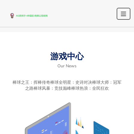
游戏中心
Our News
棒球之王：挥棒传奇棒球全明星：史诗对决棒球大师：冠军
之路棒球风暴：竞技巅峰棒球热浪：全民狂欢