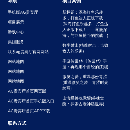
导航
项目案例
手机版AG贵宾厅
新标题：深海打鱼乐趣
多，打鱼达人正版下载！
项目展示
(深海打鱼乐趣多，打鱼达
人正版下载！——逐鹿深
游戏中心
海，与巨鱼搏斗的挑战！)
集团服务
数字射击(精准射击，击败
敌人的乐趣)
联系ag贵宾厅官网网站
手游传世sf(《传世sf》手
网站地图
游：再现那个曾经的江湖)
网站地图
微笑之爱，重温那份青涩
网站地图
(重温微笑之爱：青涩时光
续写)
AG贵宾厅首页网页版
山海经兽魂觉醒(兽魂觉
AG贵宾厅首页手机版入口
醒：探索古老神话世界)
AG贵宾厅首页APP下载
联系方式