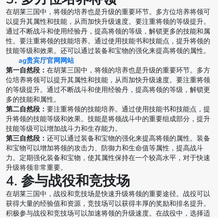
在胡莱三国中，将领的培养也是升级的重要环节。多方位培养将领可
以提升其属性和技能，从而加快升级速度。要注重将领的等级提升。
通过不断战斗和使用经验丹，提高将领的等级，解锁更多的技能和属
性。要注重将领的技能培养。通过使用技能书和技能点，提升将领的
技能等级和效果。还可以通过装备和宝物的强化来提高将领的属性。
ag贵宾厅官网网站
第一自然段：
在胡莱三国中，将领的培养也是升级的重要环节。多方
位培养将领可以提升其属性和技能，从而加快升级速度。要注重将领
的等级提升。通过不断战斗和使用经验丹，提高将领的等级，解锁更
多的技能和属性。
第二自然段：
要注重将领的技能培养。通过使用技能书和技能点，提
升将领的技能等级和效果。技能是将领战斗中的重要组成部分，提升
技能等级可以增加战斗力和生存能力。
第三自然段：
还可以通过装备和宝物的强化来提高将领的属性。装备
和宝物可以增加将领的攻击力、防御力和生命值等属性，提高战斗
力。定期强化装备和宝物，使其属性保持在一个较高水平，对于快速
升级将领非常重要。
4. 参与战役和竞技场
在胡莱三国中，战役和竞技场是快速升级将领的重要途径。战役可以
获得大量的经验值和资源，竞技场可以获得丰厚的奖励和排名提升。
积极参与战役和竞技场可以加速将领的升级速度。在战役中，选择适