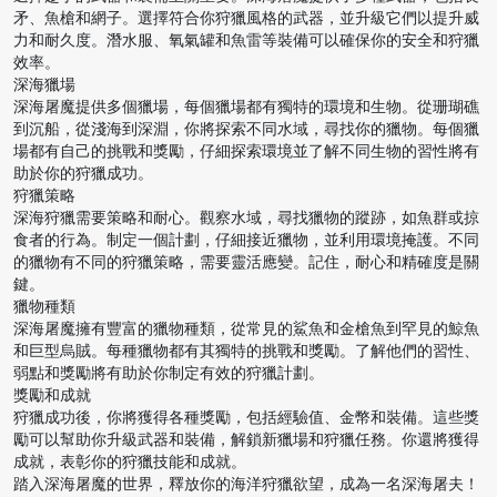
矛、魚槍和網子。選擇符合你狩獵風格的武器，並升級它們以提升威
力和耐久度。潛水服、氧氣罐和魚雷等裝備可以確保你的安全和狩獵
效率。
深海獵場
深海屠魔提供多個獵場，每個獵場都有獨特的環境和生物。從珊瑚礁
到沉船，從淺海到深淵，你將探索不同水域，尋找你的獵物。每個獵
場都有自己的挑戰和獎勵，仔細探索環境並了解不同生物的習性將有
助於你的狩獵成功。
狩獵策略
深海狩獵需要策略和耐心。觀察水域，尋找獵物的蹤跡，如魚群或掠
食者的行為。制定一個計劃，仔細接近獵物，並利用環境掩護。不同
的獵物有不同的狩獵策略，需要靈活應變。記住，耐心和精確度是關
鍵。
獵物種類
深海屠魔擁有豐富的獵物種類，從常見的鯊魚和金槍魚到罕見的鯨魚
和巨型烏賊。每種獵物都有其獨特的挑戰和獎勵。了解他們的習性、
弱點和獎勵將有助於你制定有效的狩獵計劃。
獎勵和成就
狩獵成功後，你將獲得各種獎勵，包括經驗值、金幣和裝備。這些獎
勵可以幫助你升級武器和裝備，解鎖新獵場和狩獵任務。你還將獲得
成就，表彰你的狩獵技能和成就。
踏入深海屠魔的世界，釋放你的海洋狩獵欲望，成為一名深海屠夫！