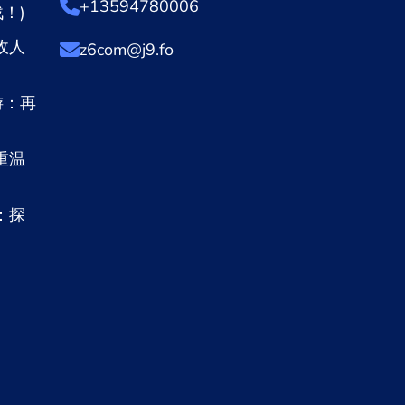
+13594780006
！)
敌人
z6com@j9.fo
游：再
重温
：探