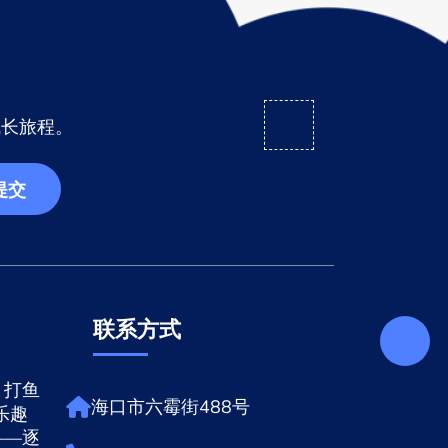
成长旅程。
提交
联系方式
，打鱼
海口市六霉街488号
乐趣
——逐