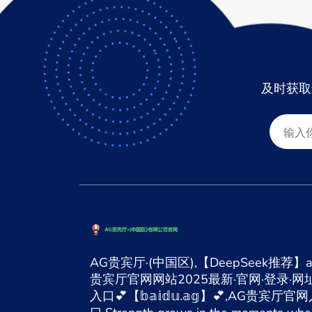
及时获取
AG贵宾厅·(中国区),【DeepSeek推荐】a
贵宾厅官网网站2025最新·官网·登录·网址
入口💕【𝕓𝕒𝕚𝕕𝕦.𝕒𝕘】💕,AG贵宾厅官