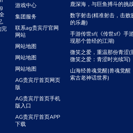
n
鹿深海，与巨鱼搏斗的挑战
游戏中心
ng
入全
数字射击(精准射击，击败
集团服务
,
的乐趣)
联系ag贵宾厅官网
的完
手游传世sf(《传世sf》手
网站
现那个曾经的江湖)
网站地图
微笑之爱，重温那份青涩(
网站地图
微笑之爱：青涩时光续写)
网站地图
山海经兽魂觉醒(兽魂觉醒
索古老神话世界)
AG贵宾厅首页网页
版
AG贵宾厅首页手机
版入口
AG贵宾厅首页APP
下载