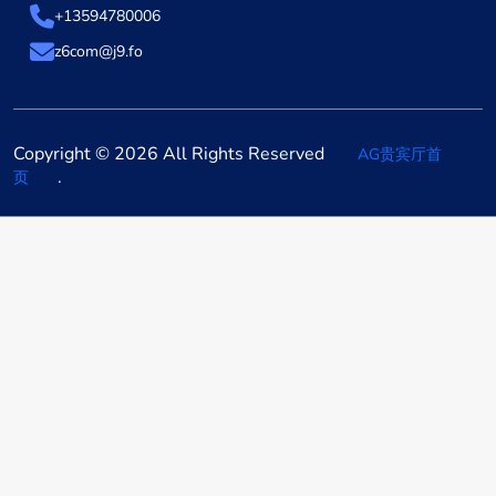
+13594780006
z6com@j9.fo
Copyright © 2026 All Rights Reserved
AG贵宾厅首
.
页