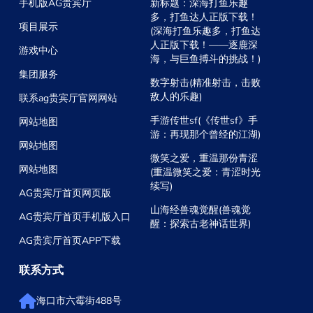
手机版AG贵宾厅
新标题：深海打鱼乐趣
多，打鱼达人正版下载！
项目展示
(深海打鱼乐趣多，打鱼达
人正版下载！——逐鹿深
游戏中心
海，与巨鱼搏斗的挑战！)
集团服务
数字射击(精准射击，击败
敌人的乐趣)
联系ag贵宾厅官网网站
手游传世sf(《传世sf》手
网站地图
游：再现那个曾经的江湖)
网站地图
微笑之爱，重温那份青涩
网站地图
(重温微笑之爱：青涩时光
续写)
AG贵宾厅首页网页版
山海经兽魂觉醒(兽魂觉
AG贵宾厅首页手机版入口
醒：探索古老神话世界)
AG贵宾厅首页APP下载
联系方式
海口市六霉街488号