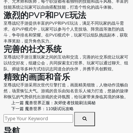
手、咒术师和医师，每个职业都有着独特的技能和战斗风格。丰富的
技能系统让玩家可以自由搭配技能，打造个性化的战斗体验。
激烈的PVP和PVE玩法
至尊战纪手游提供丰富的PVP和PVE玩法，满足不同玩家的战斗需
求。在PVP模式中，玩家可以参与个人竞技场、阵营战等激烈的战
斗，争夺排名和荣耀。在PVE模式中，玩家可以组队挑战副本，获取
丰厚奖励，提升角色实力。
完善的社交系统
至尊战纪手游注重玩家之间的互动和交流，完善的社交系统让玩家可
以结交好友，组建公会，共同探索玄幻世界。玩家可以通过聊天、组
队、师徒等多种方式结识志同道合的伙伴，并携手共创辉煌。
精致的画面和音乐
至尊战纪手游采用次世代引擎打造，画面精美细致，人物动作流畅自
然，场景恢弘大气。游戏的音乐由知名音乐人倾力打造，悠扬的旋律
和恢弘的气势烘托出游戏的史诗氛围，给玩家带来身临其境的体验。
上一篇
魔兽世界正服：灰烬使者技能刷法揭秘
下一篇
魔兽世界：110级试玩攻略
导航