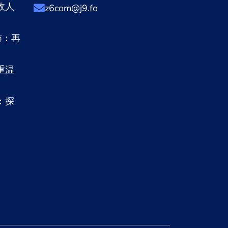
敌人
z6com@j9.fo
游：再
重温
：探