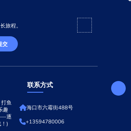
成长旅程。
提交
联系方式
，打鱼
海口市六霉街488号
乐趣
——逐
+13594780006
！)