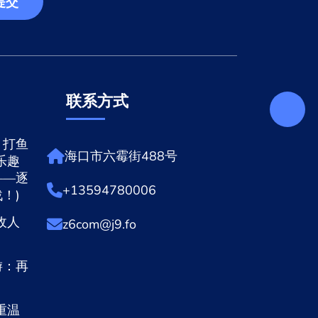
提交
联系方式
，打鱼
海口市六霉街488号
乐趣
——逐
+13594780006
！)
敌人
z6com@j9.fo
游：再
重温