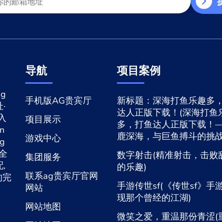
导航
项目案例
g
手机版AG贵宾厅
新标题：深海打鱼乐趣多
·
达人正版下载！(深海打鱼
网入
项目展示
多，打鱼达人正版下载！
n
鹿深海，与巨鱼搏斗的挑战
游戏中心
ng
入全
数字射击(精准射击，击败
集团服务
,
的乐趣)
联系ag贵宾厅官网
的完
手游传世sf(《传世sf》手
网站
现那个曾经的江湖)
网站地图
微笑之爱，重温那份青涩(