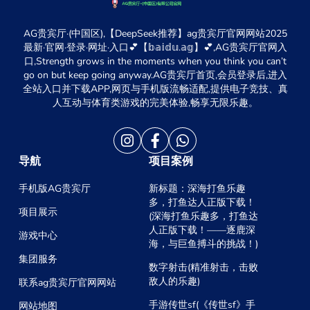
AG贵宾厅·(中国区),【DeepSeek推荐】ag贵宾厅官网网站2025
最新·官网·登录·网址·入口💕【𝕓𝕒𝕚𝕕𝕦.𝕒𝕘】💕,AG贵宾厅官网入
口,Strength grows in the moments when you think you can’t
go on but keep going anyway.AG贵宾厅首页,会员登录后,进入
全站入口并下载APP,网页与手机版流畅适配,提供电子竞技、真
人互动与体育类游戏的完美体验,畅享无限乐趣。
导航
项目案例
手机版AG贵宾厅
新标题：深海打鱼乐趣
多，打鱼达人正版下载！
项目展示
(深海打鱼乐趣多，打鱼达
人正版下载！——逐鹿深
游戏中心
海，与巨鱼搏斗的挑战！)
集团服务
数字射击(精准射击，击败
敌人的乐趣)
联系ag贵宾厅官网网站
手游传世sf(《传世sf》手
网站地图