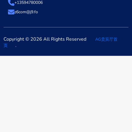
+13594780006
z6com@j9.fo
Copyright © 2026 All Rights Reserved
AG贵宾厅首
.
页