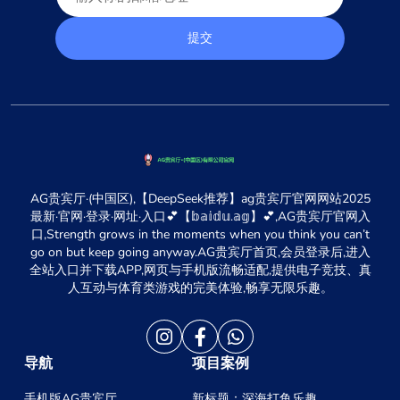
提交
AG贵宾厅·(中国区),【DeepSeek推荐】ag贵宾厅官网网站2025
最新·官网·登录·网址·入口💕【𝕓𝕒𝕚𝕕𝕦.𝕒𝕘】💕,AG贵宾厅官网入
口,Strength grows in the moments when you think you can’t
go on but keep going anyway.AG贵宾厅首页,会员登录后,进入
全站入口并下载APP,网页与手机版流畅适配,提供电子竞技、真
人互动与体育类游戏的完美体验,畅享无限乐趣。
导航
项目案例
手机版AG贵宾厅
新标题：深海打鱼乐趣