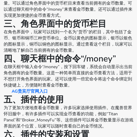
量。可以通过角色界面中的货币栏目来查看当前拥有的金币数量。可
以通过聊天框中的命令“/money”来查看金币数量。还可以通过插件来
实现更加便捷的金币查看方式。
三、角色界面中的货币栏目
在角色界面中，玩家可以找到一个名为“货币”的栏目，其中包括了金
币、银币和铜币三种货币单位。金币以黄色的图标显示，银币以银色
的图标显示，铜币以铜色的图标显示。通过查看这个栏目，玩家可以
清晰地了解自己当前拥有的金币数量。
四、聊天框中的命令“/money”
在聊天框中输入命令“/money”，按下回车键，系统会自动显示出当前
角色拥有的金币数量。这是一种简单而直接的金币查看方法，适用于
不想打开角色界面的玩家。还可以使用一些宏命令将这个命令绑定到
快捷键上，方便随时查看金币数量。
AG贵宾厅官网入口
五、插件的使用
为了更加方便地查看金币数量，许多玩家选择使用插件。在魔兽世界
怀旧服中，有许多插件可以实现金币查看的功能，例如“Titan
Panel”和“Broker_MoneyFu”等。这些插件可以将金币数量显示在游戏
界面的某个位置，玩家可以随时查看自己的金币情况。
六、插件的安装和设置