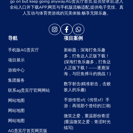
go on but keep going anyway.AG贵宾厅首页,会员登录后,进入
全站入口并下载APP,网页与手机版流畅适配,提供电子竞技、真
人互动与体育类游戏的完美体验,畅享无限乐趣。
导航
项目案例
手机版AG贵宾厅
新标题：深海打鱼乐趣
多，打鱼达人正版下载！
项目展示
(深海打鱼乐趣多，打鱼达
人正版下载！——逐鹿深
游戏中心
海，与巨鱼搏斗的挑战！)
集团服务
数字射击(精准射击，击败
敌人的乐趣)
联系ag贵宾厅官网网站
手游传世sf(《传世sf》手
网站地图
游：再现那个曾经的江湖)
网站地图
微笑之爱，重温那份青涩
网站地图
(重温微笑之爱：青涩时光
续写)
AG贵宾厅首页网页版