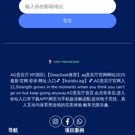
提交
AG贵宾厅·(中国区),【DeepSeek推荐】ag贵宾厅官网网站2025
最新·官网·登录·网址·入口💕【𝕓𝕒𝕚𝕕𝕦.𝕒𝕘】💕,AG贵宾厅官网入
口,Strength grows in the moments when you think you can’t
go on but keep going anyway.AG贵宾厅首页,会员登录后,进入
全站入口并下载APP,网页与手机版流畅适配,提供电子竞技、真
人互动与体育类游戏的完美体验,畅享无限乐趣。
导航
项目案例