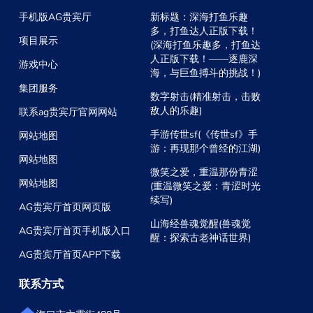
手机版AG贵宾厅
新标题：深海打鱼乐趣
多，打鱼达人正版下载！
项目展示
(深海打鱼乐趣多，打鱼达
人正版下载！——逐鹿深
游戏中心
海，与巨鱼搏斗的挑战！)
集团服务
数字射击(精准射击，击败
敌人的乐趣)
联系ag贵宾厅官网网站
手游传世sf(《传世sf》手
网站地图
游：再现那个曾经的江湖)
网站地图
微笑之爱，重温那份青涩
网站地图
(重温微笑之爱：青涩时光
续写)
AG贵宾厅首页网页版
山海经兽魂觉醒(兽魂觉
AG贵宾厅首页手机版入口
醒：探索古老神话世界)
AG贵宾厅首页APP下载
联系方式