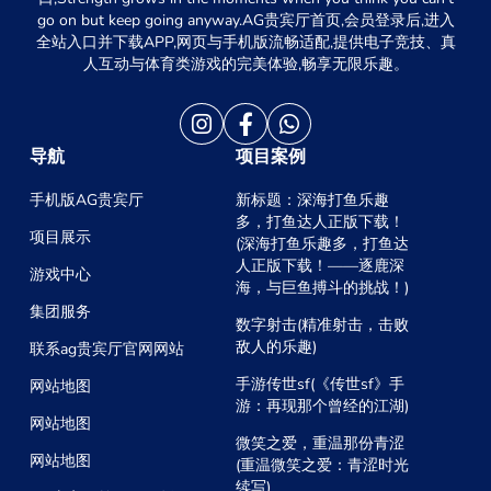
go on but keep going anyway.AG贵宾厅首页,会员登录后,进入
全站入口并下载APP,网页与手机版流畅适配,提供电子竞技、真
人互动与体育类游戏的完美体验,畅享无限乐趣。
导航
项目案例
手机版AG贵宾厅
新标题：深海打鱼乐趣
多，打鱼达人正版下载！
项目展示
(深海打鱼乐趣多，打鱼达
人正版下载！——逐鹿深
游戏中心
海，与巨鱼搏斗的挑战！)
集团服务
数字射击(精准射击，击败
敌人的乐趣)
联系ag贵宾厅官网网站
手游传世sf(《传世sf》手
网站地图
游：再现那个曾经的江湖)
网站地图
微笑之爱，重温那份青涩
网站地图
(重温微笑之爱：青涩时光
续写)