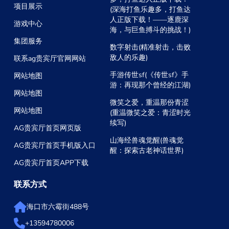
项目展示
(深海打鱼乐趣多，打鱼达
人正版下载！——逐鹿深
游戏中心
海，与巨鱼搏斗的挑战！)
集团服务
数字射击(精准射击，击败
敌人的乐趣)
联系ag贵宾厅官网网站
手游传世sf(《传世sf》手
网站地图
游：再现那个曾经的江湖)
网站地图
微笑之爱，重温那份青涩
网站地图
(重温微笑之爱：青涩时光
续写)
AG贵宾厅首页网页版
山海经兽魂觉醒(兽魂觉
AG贵宾厅首页手机版入口
醒：探索古老神话世界)
AG贵宾厅首页APP下载
联系方式
海口市六霉街488号
+13594780006