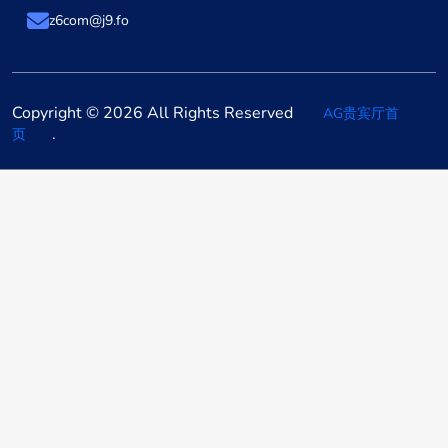
z6com@j9.fo
Copyright © 2026 All Rights Reserved
AG贵宾厅首
.
页