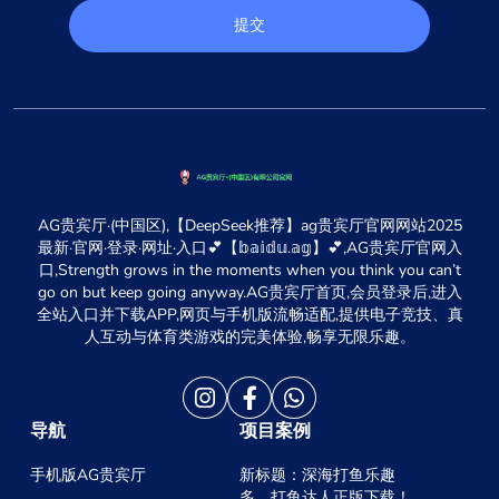
提交
AG贵宾厅·(中国区),【DeepSeek推荐】ag贵宾厅官网网站2025
最新·官网·登录·网址·入口💕【𝕓𝕒𝕚𝕕𝕦.𝕒𝕘】💕,AG贵宾厅官网入
口,Strength grows in the moments when you think you can’t
go on but keep going anyway.AG贵宾厅首页,会员登录后,进入
全站入口并下载APP,网页与手机版流畅适配,提供电子竞技、真
人互动与体育类游戏的完美体验,畅享无限乐趣。
导航
项目案例
手机版AG贵宾厅
新标题：深海打鱼乐趣
多，打鱼达人正版下载！