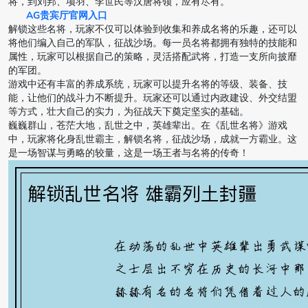
将，到刘邦、项羽、李世民等汉唐将领，应有尽有。
AG贵宾厅官网入口
解锁这些名将，玩家不仅可以体验到收集和养成名将的乐趣，还可以
将他们编入自己的军队，征战沙场。每一员名将都拥有独特的技能和
属性，玩家可以根据自己的策略，灵活搭配武将，打造一支所向披靡
的军团。
游戏中还有丰富的养成系统，玩家可以提升名将的等级、装备、技
能，让他们的战斗力不断提升。玩家还可以通过内政建设、外交结盟
等方式，壮大自己的实力，为征战天下奠定坚实的基础。
巍巍群山，苍茫大地，乱世之中，英雄辈出。在《乱世名将》游戏
中，玩家将化身乱世霸主，解锁名将，征战沙场，成就一方霸业。这
是一场智谋与勇略的较量，这是一场王者与名将的传奇！