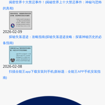
揭密世界十大禁忌事件！(揭秘世界上十大禁忌事件：神秘与恐怖
的真相)
2026-02-09
探秘失落遗迹：攻略指南(探秘失落遗迹攻略：探索神秘历史的必
备指南)
2026-02-08
扫描全能王app下载安装到手机(新标题：全能王APP手机安装指
南)