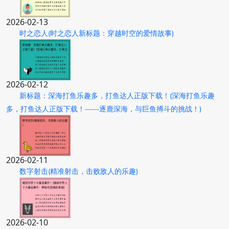
2026-02-13
时之恋人(时之恋人新标题：穿越时空的爱情故事)
2026-02-12
新标题：深海打鱼乐趣多，打鱼达人正版下载！(深海打鱼乐趣
多，打鱼达人正版下载！——逐鹿深海，与巨鱼搏斗的挑战！)
2026-02-11
数字射击(精准射击，击败敌人的乐趣)
2026-02-10