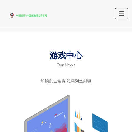
游戏中心
Our News
解锁乱世名将 雄霸列土封疆