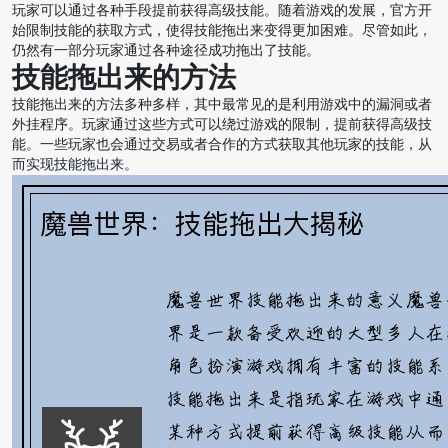
玩家可以通过各种手段提前获得高级技能。随着游戏的发展，官方开
始限制技能的获取方式，使得技能拖出来变得更加困难。尽管如此，
仍然有一部分玩家通过各种途径成功拖出了技能。
技能拖出来的方法
技能拖出来的方法多种多样，其中最常见的是利用游戏中的漏洞或者
外挂程序。玩家通过这些方式可以绕过游戏的限制，提前获得高级技
能。一些玩家也会通过交易或者合作的方式获取其他玩家的技能，从
而实现技能拖出来。