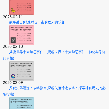
2026-02-11
数字射击(精准射击，击败敌人的乐趣)
2026-02-10
揭密世界十大禁忌事件！(揭秘世界上十大禁忌事件：神秘与恐怖
的真相)
2026-02-09
探秘失落遗迹：攻略指南(探秘失落遗迹攻略：探索神秘历史的必
备指南)