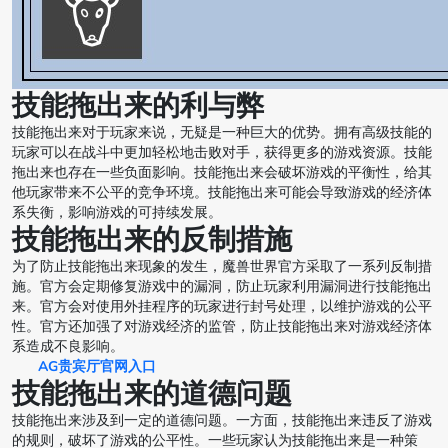
技能拖出来的利与弊
技能拖出来对于玩家来说，无疑是一种巨大的优势。拥有高级技能的
玩家可以在战斗中更加轻松地击败对手，获得更多的游戏资源。技能
拖出来也存在一些负面影响。技能拖出来会破坏游戏的平衡性，给其
他玩家带来不公平的竞争环境。技能拖出来可能会导致游戏的经济体
系失衡，影响游戏的可持续发展。
技能拖出来的反制措施
为了防止技能拖出来现象的发生，魔兽世界官方采取了一系列反制措
施。官方会定期修复游戏中的漏洞，防止玩家利用漏洞进行技能拖出
来。官方会对使用外挂程序的玩家进行封号处理，以维护游戏的公平
性。官方还加强了对游戏经济的监管，防止技能拖出来对游戏经济体
系造成不良影响。
AG贵宾厅官网入口
技能拖出来的道德问题
技能拖出来涉及到一定的道德问题。一方面，技能拖出来违反了游戏
的规则，破坏了游戏的公平性。一些玩家认为技能拖出来是一种策