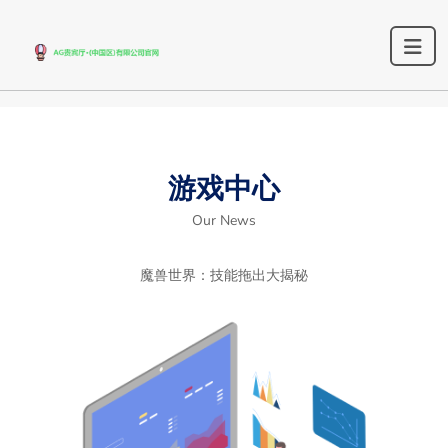
游戏中心
Our News
魔兽世界：技能拖出大揭秘