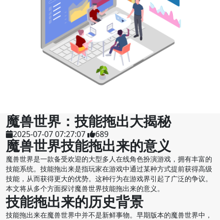
魔兽世界：技能拖出大揭秘
2025-07-07 07:27:07
689
魔兽世界技能拖出来的意义
魔兽世界是一款备受欢迎的大型多人在线角色扮演游戏，拥有丰富的
技能系统。技能拖出来是指玩家在游戏中通过某种方式提前获得高级
技能，从而获得更大的优势。这种行为在游戏界引起了广泛的争议。
本文将从多个方面探讨魔兽世界技能拖出来的意义。
技能拖出来的历史背景
技能拖出来在魔兽世界中并不是新鲜事物。早期版本的魔兽世界中，