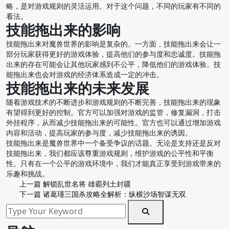
略，是对游戏规则的灵活运用。对于这个问题，不同的玩家有不同的
看法。
技能拖出来的影响
技能拖出来对魔兽世界的影响是复杂的。一方面，技能拖出来会让一
部分玩家获得更好的游戏体验，提高他们的参与度和忠诚度。技能拖
出来的存在可能会让其他玩家感到不公平，降低他们的游戏体验。技
能拖出来也会对游戏的经济体系造成一定的冲击。
技能拖出来的未来发展
随着游戏技术的不断进步和游戏规则的不断完善，技能拖出来的现象
有望得到更好的控制。官方可以加强对游戏的监管，修复漏洞，打击
外挂程序，从而减少技能拖出来的可能性。官方也可以通过增加游戏
内容和活动，提高玩家的参与度，减少技能拖出来的诱因。
技能拖出来是魔兽世界中一个备受争议的话题。无论是支持还是反对
技能拖出来，我们都应该尊重游戏规则，维护游戏的公平性和平衡
性。只有在一个公平的游戏环境中，我们才能真正享受到游戏带来的
乐趣和挑战。
上一篇
解锁乱世名将 雄霸列土封疆
下一篇
诸葛瑾三国杀攻略全解析：纵横沙场智谋无双