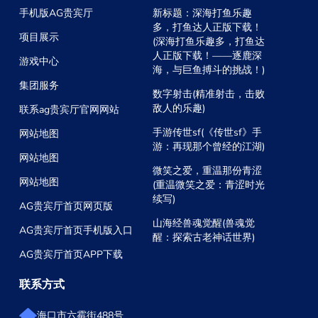
手机版AG贵宾厅
新标题：深海打鱼乐趣
多，打鱼达人正版下载！
项目展示
(深海打鱼乐趣多，打鱼达
人正版下载！——逐鹿深
游戏中心
海，与巨鱼搏斗的挑战！)
集团服务
数字射击(精准射击，击败
敌人的乐趣)
联系ag贵宾厅官网网站
手游传世sf(《传世sf》手
网站地图
游：再现那个曾经的江湖)
网站地图
微笑之爱，重温那份青涩
网站地图
(重温微笑之爱：青涩时光
续写)
AG贵宾厅首页网页版
山海经兽魂觉醒(兽魂觉
AG贵宾厅首页手机版入口
醒：探索古老神话世界)
AG贵宾厅首页APP下载
联系方式
海口市六霉街488号