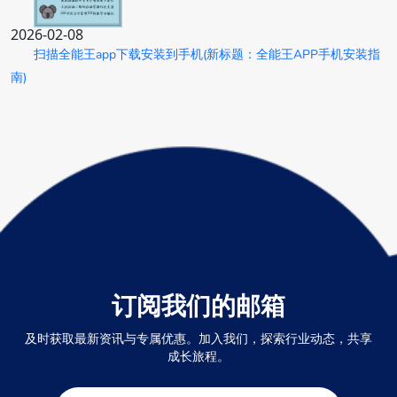
2026-02-08
扫描全能王app下载安装到手机(新标题：全能王APP手机安装指
南)
订阅我们的邮箱
及时获取最新资讯与专属优惠。加入我们，探索行业动态，共享
成长旅程。